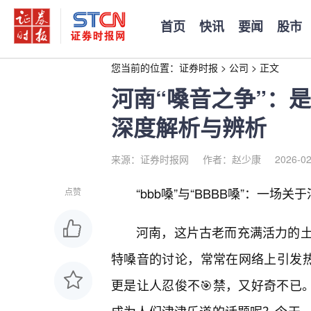
首页
快讯
要闻
股市
您当前的位置：
证券时报
>
公司
>
正文
河南“嗓音之争”：是“
深度解析与辨析
来源：证券时报网
作者：赵少康
2026-02
“bbb嗓”与“BBBB嗓”：一场
点赞
河南，这片古老而充满活力的
特嗓音的讨论，常常在网络上引发热议
更是让人忍俊不🎯禁，又好奇不已