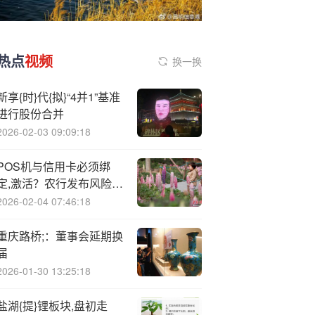
热点
视频
换一换
新享{时}代{拟}“4并1”基准
进行股份合并
2026-02-03 09:09:18
POS机与信用卡必须绑
定,激活？农行发布风险提
示
2026-02-04 07:46:18
重庆路桥;：董事会延期换
届
2026-01-30 13:25:18
盐湖{提}锂板块,盘初走