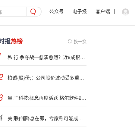
公众号
电子报
客户端
时报
热榜
换一换
私‘行’争夺战—愈演愈烈？近9成银行客户数增长超10%，服务半径从个人延伸至“人家企社”
柏诚{股}份;：公司股价波动受多重因素影响
量,子科技:概念再度活跃 格尔软件2连板
美{联}储降息在即，专家称可能成为市场转折点