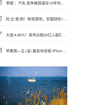
李斌:：汽车,竞争格局或在10年内落定
险‘企’首;例！新规落地，安盟财险1.46亿资本公积补亏优化结构，行业再添新财务工具应用范例
大涨:4.85%！英伟达砸20亿入股EDA巨头新思科技，黄仁勋盛赞“巨大扩展机遇”、否认类似OpenAI交易闭环
苹果周—五<凌>晨发布财报 iPhone 16现感人价果粉直呼按打买